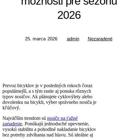
možnosti pre sezónu
2026
25. marca 2026
admin
Nezaradené
Prevoz bicyklov je v posledných rokoch čoraz
populárnejší, a s tým rastie aj ponuka rôznych
typov nosičov. Ak plánujete cyklovýlety alebo
dovolenku na bicykli, výber správneho nosiča je
kľúčový.
Najväčším trendom sú
nosiče na ťažné
zariadenie
. Ponúkajú jednoduché upevnenie,
vysokú stabilitu a pohodlné nakladanie bicyklov
bez potreby zdvíhania nad hlavu. Sú ideálne aj