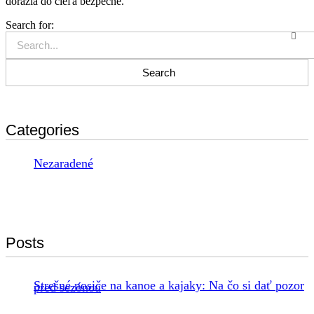
dorazia do cieľa bezpečne.
Search for:
Categories
Nezaradené
Posts
Strešné nosiče na kanoe a kajaky: Na čo si dať pozor
pred sezónou