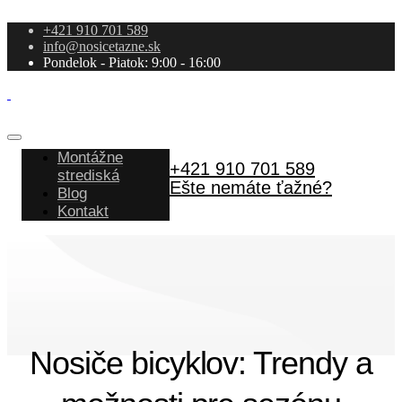
+421 910 701 589
info@nosicetazne.sk
Pondelok - Piatok: 9:00 - 16:00
Montážne
+421 910 701 589
strediská
Ešte nemáte ťažné?
Blog
Kontakt
Nosiče bicyklov: Trendy a