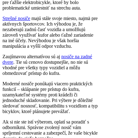
pre ťažšie elektrobicykle, ktoré by bolo
problematické umiestniť na strechu auta.
Strešné nosiče
majú stále svoje miesto, najmä pre
aktívnych športovcov. Ich výhodou je, že
nezaberajú zadnú časť vozidla a umožňujú
zároveň využívať kufor alebo ťažné zariadenie
na iné účely. Nevýhodou je však horšia
manipulácia a vyšší odpor vzduchu.
Zaujímavou alternatívou sú aj
nosiče na zadné
dvere
. Tie sú cenovo dostupnejšie, no nie sú
vhodné pre všetky typy vozidiel a môžu
obmedzovať prístup do kufra.
Moderné nosiče ponúkajú viacero praktických
funkcií – sklápanie pre prístup do kufra,
uzamykateľné systémy proti krádeži či
jednoduché skladovanie. Pri výbere je dôležité
sledovať nosnosť, kompatibilitu s vozidlom a typ
bicyklov, ktoré plánujete prevážať.
Ak si nie ste istí výberom, oplatí sa poradiť s
odborníkmi. Správne zvolený nosič vám
spríjemní cestovanie a zabezpečí, že vaše bicykle