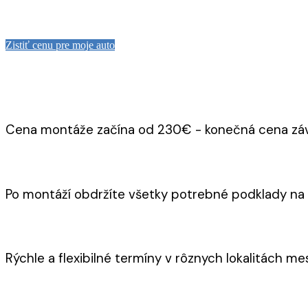
Zistiť cenu pre moje auto
Cena montáže začína od 230€ - konečná cena závis
Po montáží obdržíte všetky potrebné podklady na zá
Rýchle a flexibilné termíny v rôznych lokalitách me