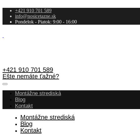
+421 910 701 589
info@nosicetazne.sk
Pondelok - Piatok: 9:00 - 16:00
+421 910 701 589
Ešte nemáte ťažné?
Montážne strediská
Blog
Kontakt
Montážne strediská
Blog
Kontakt