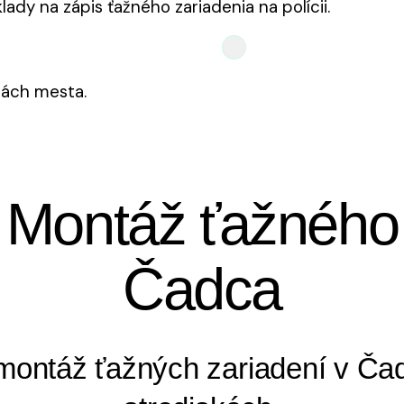
dy na zápis ťažného zariadenia na polícii.
itách mesta.
Montáž ťažného
Čadca
montáž ťažných zariadení v Ča