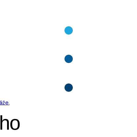
áže.
ého