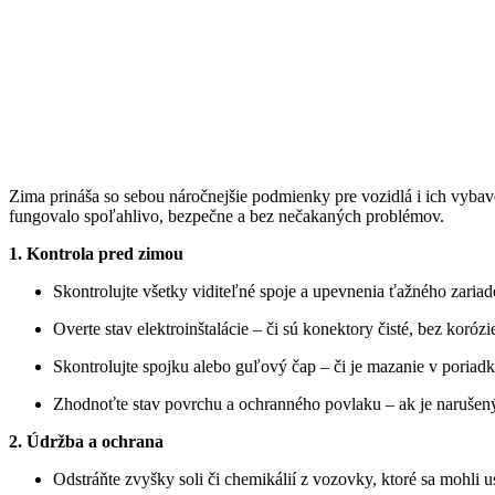
Zima prináša so sebou náročnejšie podmienky pre vozidlá i ich vybaven
fungovalo spoľahlivo, bezpečne a bez nečakaných problémov.
1. Kontrola pred zimou
Skontrolujte všetky viditeľné spoje a upevnenia ťažného zaria
Overte stav elektroinštalácie – či sú konektory čisté, bez korózi
Skontrolujte spojku alebo guľový čap – či je mazanie v poriadk
Zhodnoťte stav povrchu a ochranného povlaku – ak je narušený,
2. Údržba a ochrana
Odstráňte zvyšky soli či chemikálií z vozovky, ktoré sa mohli 