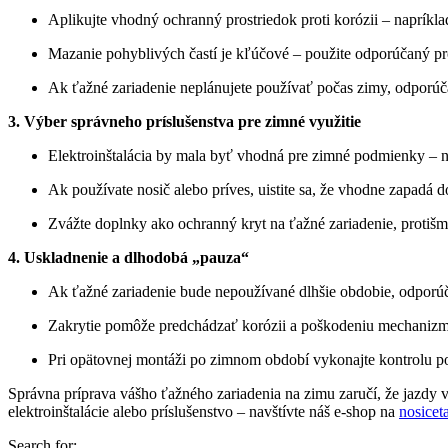
Aplikujte vhodný ochranný prostriedok proti korózii – napríkla
Mazanie pohyblivých častí je kľúčové – použite odporúčaný pro
Ak ťažné zariadenie neplánujete používať počas zimy, odporúč
3. Výber správneho príslušenstva pre zimné využitie
Elektroinštalácia by mala byť vhodná pre zimné podmienky – na
Ak používate nosič alebo príves, uistite sa, že vhodne zapadá 
Zvážte doplnky ako ochranný kryt na ťažné zariadenie, proti
4. Uskladnenie a dlhodobá „pauza“
Ak ťažné zariadenie bude nepoužívané dlhšie obdobie, odporúč
Zakrytie pomôže predchádzať korózii a poškodeniu mechaniz
Pri opätovnej montáži po zimnom období vykonajte kontrolu p
Správna príprava vášho ťažného zariadenia na zimu zaručí, že jazdy 
elektroinštalácie alebo príslušenstvo – navštívte náš e-shop na
nosicet
Search for: