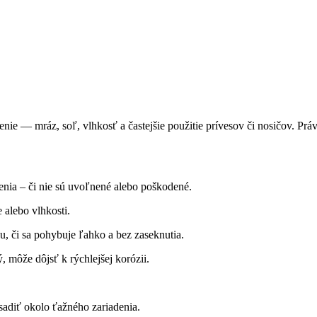
ie — mráz, soľ, vlhkosť a častejšie použitie prívesov či nosičov. Práve
denia – či nie sú uvoľnené alebo poškodené.
e alebo vlhkosti.
u, či sa pohybuje ľahko a bez zaseknutia.
 môže dôjsť k rýchlejšej korózii.
usadiť okolo ťažného zariadenia.