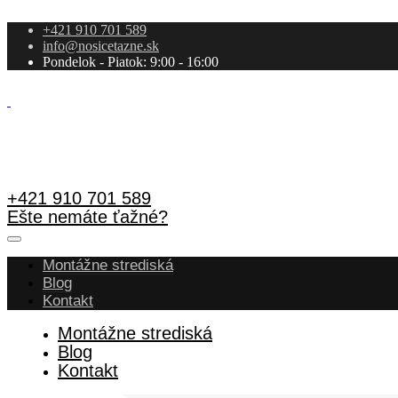
+421 910 701 589
info@nosicetazne.sk
Pondelok - Piatok: 9:00 - 16:00
+421 910 701 589
Ešte nemáte ťažné?
Montážne strediská
Blog
Kontakt
Montážne strediská
Blog
Kontakt