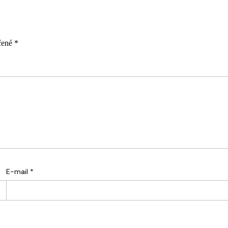
čené
*
E-mail
*