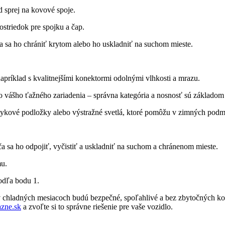
d sprej na kovové spoje.
striedok pre spojku a čap.
a sa ho chrániť krytom alebo ho uskladniť na suchom mieste.
príklad s kvalitnejšími konektormi odolnými vlhkosti a mrazu.
do vášho ťažného zariadenia – správna kategória a nosnosť sú základom
šmykové podložky alebo výstražné svetlá, ktoré pomôžu v zimných pod
a sa ho odpojiť, vyčistiť a uskladniť na suchom a chránenom mieste.
mu.
odľa bodu 1.
v chladných mesiacoch budú bezpečné, spoľahlivé a bez zbytočných kom
azne.sk
a zvoľte si to správne riešenie pre vaše vozidlo.