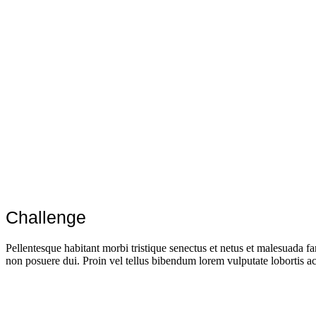
Curabitur eu quam auctor nuca convallis metus nec feugi
30+
Pellentesque pharetra libero eget vestibulum ullamcorper.
2x
Suspendisse a scelerisque vitae rutrum posuere sec lacus.
Challenge
Pellentesque habitant morbi tristique senectus et netus et malesuada 
non posuere dui. Proin vel tellus bibendum lorem vulputate lobortis ac