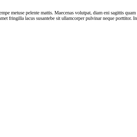
sempe metuse pelente mattis. Maecenas volutpat, diam eni sagittis qua
 amet fringilla lacus susantebe sit ullamcorper pulvinar neque porttitor. I
usan.