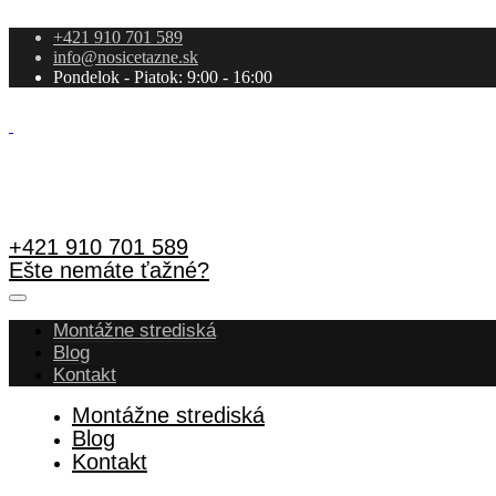
+421 910 701 589
info@nosicetazne.sk
Pondelok - Piatok: 9:00 - 16:00
+421 910 701 589
Ešte nemáte ťažné?
Montážne strediská
Blog
Kontakt
Montážne strediská
Blog
Kontakt