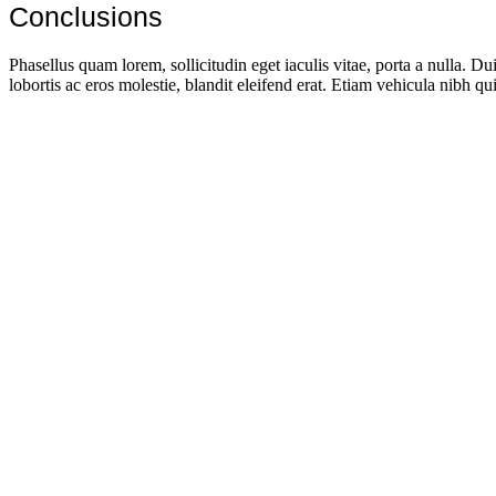
Conclusions
Phasellus quam lorem, sollicitudin eget iaculis vitae, porta a nulla. Du
lobortis ac eros molestie, blandit eleifend erat. Etiam vehicula nibh 
How Marketing Wire Support Increase
70%
growth with Resonance
How Surface Mobility Increased Sales 
3x