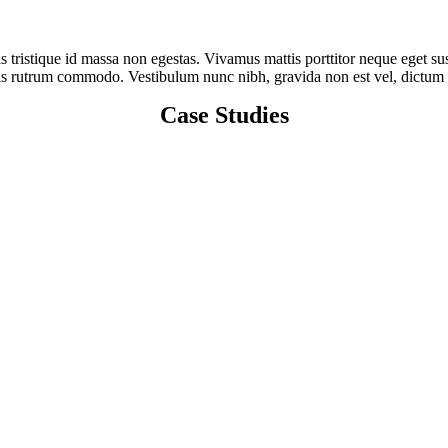
is tristique id massa non egestas. Vivamus mattis porttitor neque eget su
quis rutrum commodo. Vestibulum nunc nibh, gravida non est vel, dictum t
Case Studies
d Data Accuracy by 70%
3X During the Latest Six Months