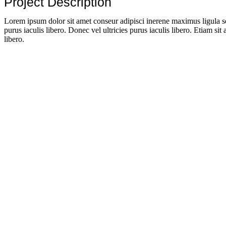
Project Description
Lorem ipsum dolor sit amet conseur adipisci inerene maximus ligula 
purus iaculis libero. Donec vel ultricies purus iaculis libero. Etiam sit
libero.
28%
Resent tincidunt lacus sedenim posuere posuere nulla ac
1.5k