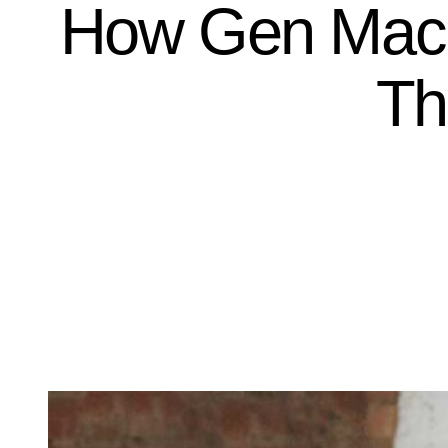
How Gen Mach
Th
Media Relations
Online Advertising
Social Media